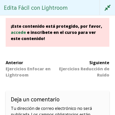
Skip
Edita Fácil con Lightroom
mitado
to
content
¡Este contenido está protegido, por favor,
accede
e inscríbete en el curso para ver
este contenido!
EDITA FÁCIL CON
o ilimitado
LIGHTROOM
Anterior
Siguiente
Ejercicios Enfocar en
Ejercicios Reducción de
Lightroom
Ruido
Inicio
/
Academia Online
/
Edición
/ Edita Fácil con
Lightroom
imitado
Deja un comentario
Calle Oporto, 19. Vigo. 36201
Tu dirección de correo electrónico no será
Coworking-Vigo
publicada.
Los campos obligatorios están
+00 34 699252707