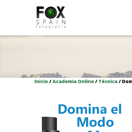
Skip
to
content
Inicio
/
Academia Online
/
Técnica
/ Dom