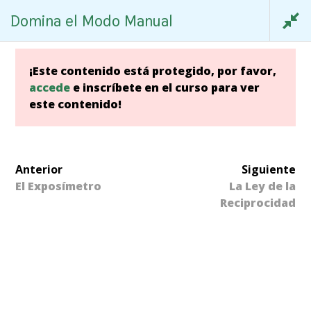
Skip
Domina el Modo Manual
to
imitado
content
¡Este contenido está protegido, por favor,
accede
e inscríbete en el curso para ver
este contenido!
DOMINA EL MODO
limitado
MANUAL
Anterior
Siguiente
El Exposímetro
La Ley de la
Reciprocidad
Inicio
/
Academia Online
/
Técnica
/ Domina el
ilimitado
Modo Manual
Calle Oporto, 19. Vigo. 36201
Coworking-Vigo
+00 34 699252707