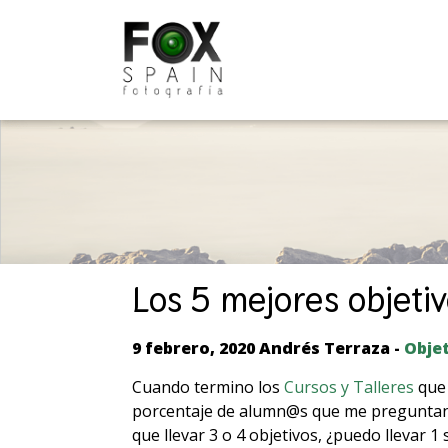
Skip
to
content
Los 5 mejores objeti
9 febrero, 2020
Andrés Terraza -
Obje
Cuando termino los
Cursos y Talleres
que 
porcentaje de alumn@s que me preguntan, 
que llevar 3 o 4 objetivos, ¿puedo llevar 