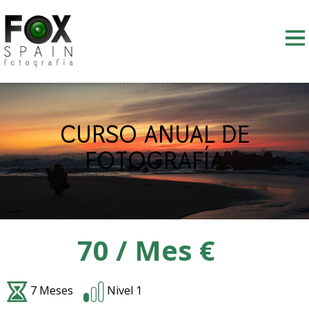
Skip
to
content
CURSO ANUAL DE
FOTOGRAFÍA
70 / Mes €
7 Meses
Nivel 1