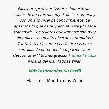
la
Excelente profesor ! Andrés imparte sus
T
clases de una forma muy didáctica, amena y
c
con un alto nivel de conocimientos. Le
q
l
apasiona lo que hace, y eso se nota y lo sabe
v
n
transmitir. Los talleres que imparte son muy
o
dinámicos y con alto nivel de contenidos !
t
Tanto la teoría como la práctica las hace
f
sencillas de entender. Y su paciencia es
p
descomunal ! Muchas gracias
Andres Terraza
o
!! Maria del Mar Taboas Villar.
a
Más Testimonios
.
Su Perfil
p
c
Maria del Mar Taboas Villar
A
c
a