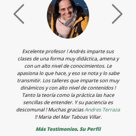
Excelente profesor ! Andrés imparte sus
T
clases de una forma muy didáctica, amena y
c
de
con un alto nivel de conocimientos. Le
q
apasiona lo que hace, y eso se nota y lo sabe
v
transmitir. Los talleres que imparte son muy
o
dinámicos y con alto nivel de contenidos !
t
Tanto la teoría como la práctica las hace
f
sencillas de entender. Y su paciencia es
p
descomunal ! Muchas gracias
Andres Terraza
o
!! Maria del Mar Taboas Villar.
a
Más Testimonios
.
Su Perfil
p