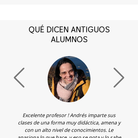
QUÉ DICEN ANTIGUOS
ALUMNOS
Excelente profesor ! Andrés imparte sus
T
clases de una forma muy didáctica, amena y
c
de
con un alto nivel de conocimientos. Le
q
apasiona lo que hace, y eso se nota y lo sabe