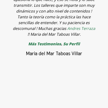
v
transmitir. Los talleres que imparte son muy
o
dinámicos y con alto nivel de contenidos !
t
Tanto la teoría como la práctica las hace
f
sencillas de entender. Y su paciencia es
p
descomunal ! Muchas gracias
Andres Terraza
o
!! Maria del Mar Taboas Villar.
a
Más Testimonios
.
Su Perfil
p
c
Maria del Mar Taboas Villar
A
c
a