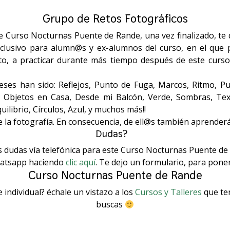
Grupo de Retos Fotográficos
 Curso Nocturnas Puente de Rande, una vez finalizado, te 
xclusivo para alumn@s y ex-alumnos del curso, en el que 
nto, a practicar durante más tiempo después de este curso
es han sido: Reflejos, Punto de Fuga, Marcos, Ritmo, Pun
 Objetos en Casa, Desde mi Balcón, Verde, Sombras, Textu
quilibrio, Círculos, Azul, y muchos más!!
la fotografía. En consecuencia, de ell@s también aprenderás
Dudas?⠀
s dudas vía telefónica para este Curso Nocturnas Puente de 
atsapp haciendo
clic aquí
. Te dejo un formulario, para pone
Curso Nocturnas Puente de Rande
 individual? échale un vistazo a los
Cursos y Talleres
que ten
buscas