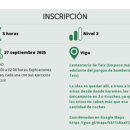
INSCRIPCIÓN
5 horas
Nivel 2
27 septiembre 2025
Vigo
DO
Cementerio de Teis (Un poco má
00 a 02:00 horas. Explicaciones
adelante del parque de bombero
las, cada una con sus ejercicios
Teis)
cos!
La idea es quedar allí, e irnos a l
sitios desde donde haremos las 
únicamente en 3 o 4 coches, ya 
los sitios no caben más que esa
cantidad de coches.
Coordenadas en Google Maps:
https://goo.gl/maps/kb11tAaaYQ