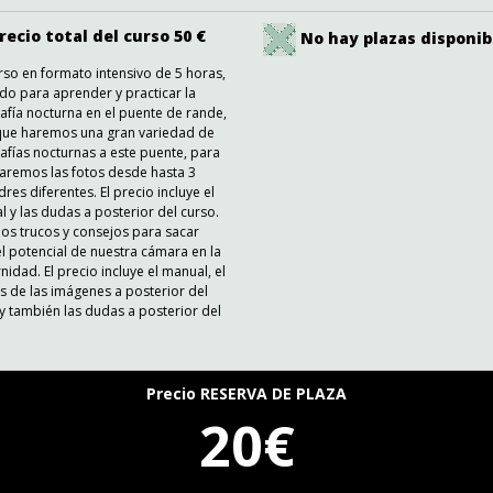
recio total del curso 50 €
No hay plazas disponib
so en formato intensivo de 5 horas,
o para aprender y practicar la
afía nocturna en el puente de rande,
 que haremos una gran variedad de
afías nocturnas a este puente, para
aremos las fotos desde hasta 3
res diferentes. El precio incluye el
 y las dudas a posterior del curso.
os trucos y consejos para sacar
l potencial de nuestra cámara en la
nidad. El precio incluye el manual, el
is de las imágenes a posterior del
y también las dudas a posterior del
Precio RESERVA DE PLAZA
20€