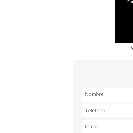
Par
N