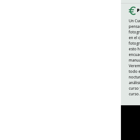
P
Un Cur
pensad
fotogr
en el
fotogr
esto h
encuad
manual
Verem
todo e
noctur
anális
curso 
curso.