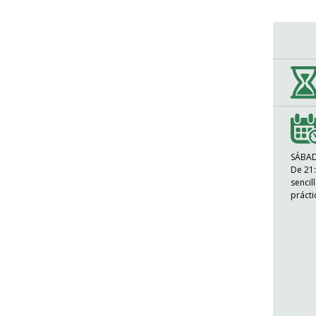
SÁBA
De 21:
sencil
prácti