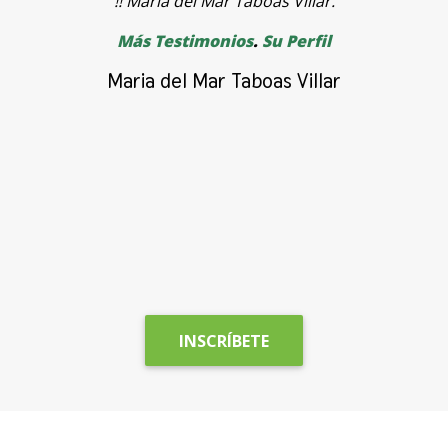
!! Maria del Mar Taboas Villar.
a
Más Testimonios
.
Su Perfil
p
c
Maria del Mar Taboas Villar
A
c
a
INSCRÍBETE