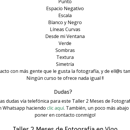
Punto
Espacio Negativo
Escala
Blanco y Negro
Líneas Curvas
Desde mi Ventana
Verde
Sombras
Textura
Simetría
acto con más gente que le gusta la fotografía, y de ell@s t
Ningún curso te ofrece nada igual !!
Dudas?⠀
as dudas vía telefónica para este Taller 2 Meses de Fotograf
un Whatsapp haciendo
clic aquí
. También, un poco más abajo 
poner en contacto conmigo!
Taller 2 Meses de Fotografía en Vigo