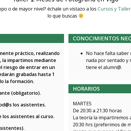
po o de mayor nivel? échale un vistazo a los
Cursos y Talle
lo que buscas
CONOCIMIENTOS NEC
amente práctico, realizando
No hace falta saber
s, la impartimos mediante
nada por sentado y 
l riesgo de entrar en un
tiene el alumn@.
edarán grabadas hasta 1
o la formación.
HORARIOS
ante (obligatorio).
MARTES
od@s los asistentes.
De 20:30 a 21:30 horas
los asistentes al curso.
La teoría la impartiremos 
20:30 hrs (preferimos de m
sistentes).