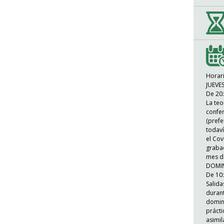
Horar
JUEVE
De 20:
La teo
confer
(prefe
todaví
el Cov
grabad
mes de
DOMI
De 10:
Salida
durant
doming
prácti
asimil