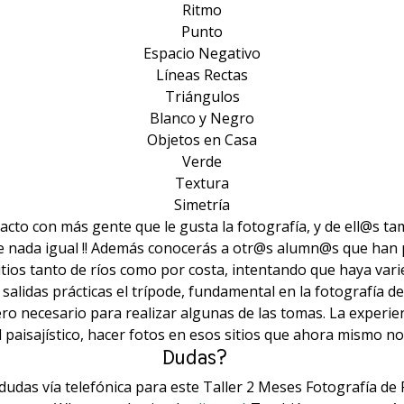
Ritmo
Punto
Espacio Negativo
Líneas Rectas
Triángulos
Blanco y Negro
Objetos en Casa
Verde
Textura
Simetría
acto con más gente que le gusta la fotografía, y de ell@s t
e nada igual !! Además conocerás a otr@s alumn@s que han p
itios tanto de ríos como por costa, intentando que haya vari
s salidas prácticas el trípode, fundamental en la fotografía
ro necesario para realizar algunas de las tomas. La experienc
 paisajístico, hacer fotos en esos sitios que ahora mismo n
Dudas?⠀
udas vía telefónica para este Taller 2 Meses Fotografía de 