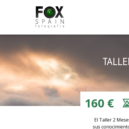
Skip
to
content
TALLE
160 €
El Taller 2 Mes
sus conocimiento