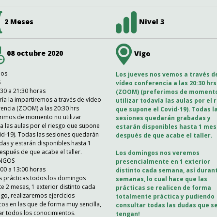
2 Meses
Nivel 3
08 octubre 2020
Vigo
ios
Los jueves nos vemos a través d
S
vídeo conferencia a las 20:30 hrs
30 a 21:30 horas
(ZOOM) (preferimos de moment
ría la impartiremos a través de vídeo
utilizar todavía las aulas por el 
encia (ZOOM) a las 20:30 hrs
que supone el Covid-19). Todas l
rimos de momento no utilizar
sesiones quedarán grabadas y
a las aulas por el riesgo que supone
estarán disponibles hasta 1 mes
id-19). Todas las sesiones quedarán
después de que acabe el taller.
as y estarán disponibles hasta 1
spués de que acabe el taller.
Los domingos nos veremos
NGOS
presencialmente en 1 exterior
00 a 13:00 horas
distinto cada semana, así duran
s prácticas todos los domingos
semanas, lo cual hace que las
e 2 meses, 1 exterior distinto cada
prácticas se realicen de forma
o, realizaremos ejercicios
totalmente práctica y pudiendo
cos en las que de forma muy sencilla,
consultar todas las dudas que s
ar todos los conocimientos.
tengan!