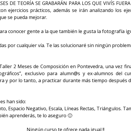
S CLASES DE TEORÍA SE GRABARÁN PARA LOS QUE VIVÍS FUE
on ejercicios prácticos, además se irán analizando los eje
 que se pueda mejorar.
ra conocer gente a la que también le gusta la fotografía igua
as por cualquier vía. Te las solucionaré sin ningún problema
aller 2 Meses de Composición en Pontevedra, una vez fina
gráficos”, exclusivo para alumn@s y ex-alumnos del cur
a y por lo tanto, a practicar durante más tiempo después de
es han sido:
nto, Espacio Negativo, Escala, Líneas Rectas, Triángulos. Ta
mbién aprenderás, te lo aseguro 🙂
Ningún curso te ofrece nada igual !!