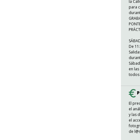
la Cal
para 
duran
GRABA
PONTE
PRÁCT
SÁBA
De 11:
Salida
durant
Sábado
en las
todos 
P
El pre
el aná
y las 
el acc
fotog
de l@