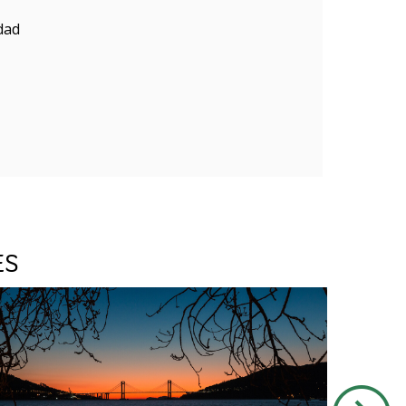
dad
ES