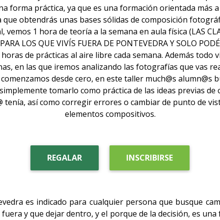
na forma práctica, ya que es una formación orientada más a 
la que obtendrás unas bases sólidas de composición fotográfi
l, vemos 1 hora de teoría a la semana en aula física (LAS C
PARA LOS QUE VIVÍS FUERA DE PONTEVEDRA Y SOLO PODÉI
 horas de prácticas al aire libre cada semana. Además todo v
as, en las que iremos analizando las fotografías que vas re
ue comenzamos desde cero, en este taller much@s alumn@s bu
simplemente tomarlo como práctica de las ideas previas de
tenía, así como corregir errores o cambiar de punto de vis
elementos compositivos.
REGALAR
INSCRIBIRSE
evedra es indicado para cualquier persona que busque cam
 fuera y que dejar dentro, y el porque de la decisión, es un