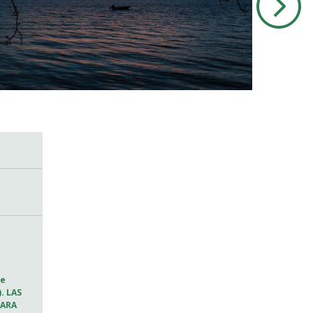
le
. LAS
PARA