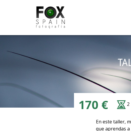
Skip
to
content
TA
170 €
2
En este taller,
que aprendas a m