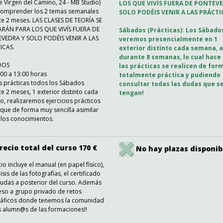
le Virgen del Camino, 24 - MB Studio)
LOS QUE VIVÍS FUERA DE PONTEV
comprender los 2 temas semanales
SOLO PODÉIS VENIR A LAS PRÁCTI
te 2 meses. LAS CLASES DE TEORÍA SE
RÁN PARA LOS QUE VIVÍS FUERA DE
Sábados (Prácticas): Los Sábado
VEDRA Y SOLO PODÉIS VENIR A LAS
veremos presencialmente en 1
ICAS.
exterior distinto cada semana, a
durante 8 semanas, lo cual hace
DOS
las prácticas se realicen de for
00 a 13:00 horas
totalmente práctica y pudiendo
s prácticas todos los Sábados
consultar todas las dudas que s
e 2 meses, 1 exterior distinto cada
tengan!
, realizaremos ejercicios prácticos
 que de forma muy sencilla asimilar
los conocimientos.
recio total del curso 170 €
No hay plazas disponib
cio incluye el manual (en papel físico),
lisis de las fotografías, el certificado
dudas a posterior del curso. Además
eso a grupo privado de retos
ráficos donde tenemos la comunidad
s alumn@s de las formaciones!!