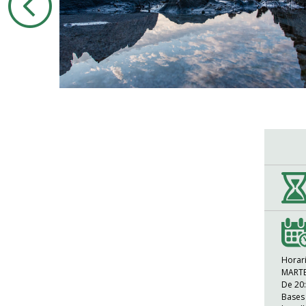
Horar
MART
De 20:
Bases 