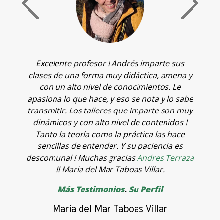
la
Excelente profesor ! Andrés imparte sus
T
clases de una forma muy didáctica, amena y
c
con un alto nivel de conocimientos. Le
q
l
apasiona lo que hace, y eso se nota y lo sabe
v
n
transmitir. Los talleres que imparte son muy
o
dinámicos y con alto nivel de contenidos !
t
Tanto la teoría como la práctica las hace
f
sencillas de entender. Y su paciencia es
p
descomunal ! Muchas gracias
Andres Terraza
o
!! Maria del Mar Taboas Villar.
a
Más Testimonios
.
Su Perfil
p
c
Maria del Mar Taboas Villar
A