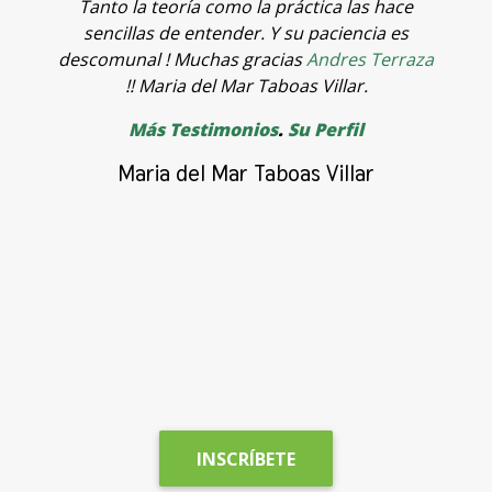
Tanto la teoría como la práctica las hace
f
sencillas de entender. Y su paciencia es
p
descomunal ! Muchas gracias
Andres Terraza
o
!! Maria del Mar Taboas Villar.
a
Más Testimonios
.
Su Perfil
p
c
Maria del Mar Taboas Villar
A
c
a
INSCRÍBETE