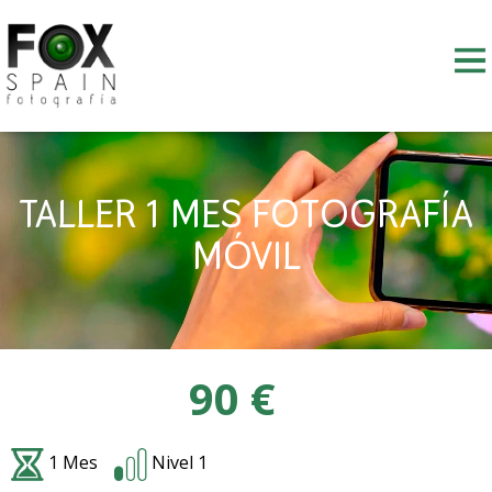
Skip
to
content
TALLER 1 MES FOTOGRAFÍA
MÓVIL
90 €
1 Mes
Nivel 1