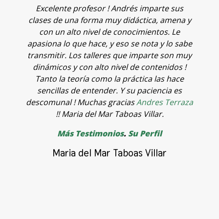
Excelente profesor ! Andrés imparte sus
T
clases de una forma muy didáctica, amena y
c
de
con un alto nivel de conocimientos. Le
q
apasiona lo que hace, y eso se nota y lo sabe
v
transmitir. Los talleres que imparte son muy
o
dinámicos y con alto nivel de contenidos !
t
Tanto la teoría como la práctica las hace
f
sencillas de entender. Y su paciencia es
p
descomunal ! Muchas gracias
Andres Terraza
o
!! Maria del Mar Taboas Villar.
a
Más Testimonios
.
Su Perfil
p
c
Maria del Mar Taboas Villar
A
c
a