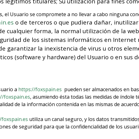
 legítimos titulares; Su utilización para fines come
n.es, el Usuario se compromete a no llevar a cabo ninguna co
in.es
o de terceros o que pudiera dañar, inutilizar
e cualquier forma, la normal utilización de la web
guridad de los sistemas informáticos en Internet 
e garantizar la inexistencia de virus u otros ele
ticos (software y hardware) del Usuario o en sus 
suario a
https://foxspain.es
pueden ser almacenados en base
://foxspain.es
, asumiendo ésta todas las medidas de índole t
 calidad de la información contenida en las mismas de acuerd
//foxspain.es
utiliza un canal seguro, y los datos transmitido
ones de seguridad para que la confidencialidad de los usuari